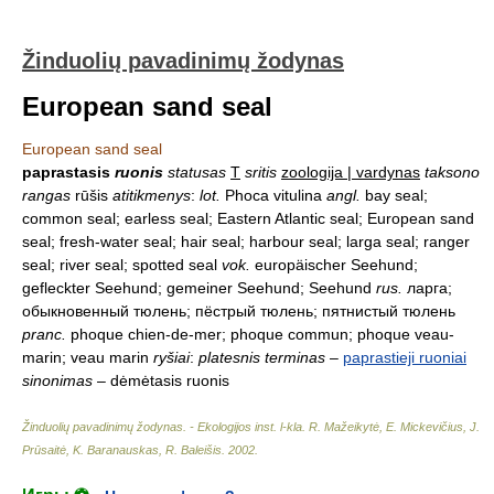
Žinduolių pavadinimų žodynas
European sand seal
European sand seal
paprastasis
ruonis
statusas
T
sritis
zoologija | vardynas
taksono
rangas
rūšis
atitikmenys
:
lot.
Phoca vitulina
angl.
bay seal;
common seal; earless seal; Eastern Atlantic seal; European sand
seal; fresh-water seal; hair seal; harbour seal; larga seal; ranger
seal; river seal; spotted seal
vok.
europäischer Seehund;
gefleckter Seehund; gemeiner Seehund; Seehund
rus.
ларга;
обыкновенный тюлень; пёстрый тюлень; пятнистый тюлень
pranc.
phoque chien-de-mer; phoque commun; phoque veau-
marin; veau marin
ryšiai
:
platesnis terminas
–
paprastieji ruoniai
sinonimas
– dėmėtasis ruonis
Žinduolių pavadinimų žodynas. - Ekologijos inst. l-kla
.
R. Mažeikytė, E. Mickevičius, J.
Prūsaitė, K. Baranauskas, R. Baleišis
.
2002
.