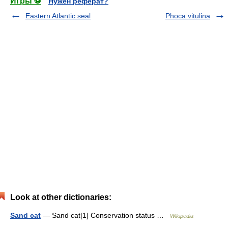
Игры ⚽
Нужен реферат?
Eastern Atlantic seal
Phoca vitulina
Look at other dictionaries:
Sand cat
— Sand cat[1] Conservation status …
Wikipedia