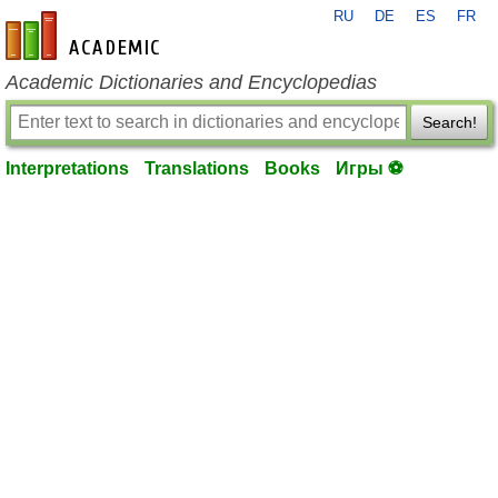
RU
DE
ES
FR
en-academic.com
Academic Dictionaries and Encyclopedias
Search!
Interpretations
Translations
Books
Игры ⚽