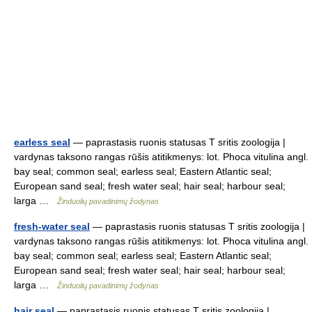
earless seal
— paprastasis ruonis statusas T sritis zoologija |
vardynas taksono rangas rūšis atitikmenys: lot. Phoca vitulina angl.
bay seal; common seal; earless seal; Eastern Atlantic seal;
European sand seal; fresh water seal; hair seal; harbour seal;
larga …
Žinduolių pavadinimų žodynas
fresh-water seal
— paprastasis ruonis statusas T sritis zoologija |
vardynas taksono rangas rūšis atitikmenys: lot. Phoca vitulina angl.
bay seal; common seal; earless seal; Eastern Atlantic seal;
European sand seal; fresh water seal; hair seal; harbour seal;
larga …
Žinduolių pavadinimų žodynas
hair seal
— paprastasis ruonis statusas T sritis zoologija |