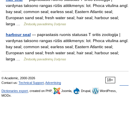
vardynas taksono rangas rūšis atitikmenys: lot. Phoca vitulina angl.
bay seal; common seal; earless seal; Eastern Atlantic seal;
European sand seal; fresh water seal; hair seal; harbour seal;
larga …
Žinduolių pavadinimų žodynas
harbour seal
— paprastasis ruonis statusas T sritis zoologija |
vardynas taksono rangas rūšis atitikmenys: lot. Phoca vitulina angl.
bay seal; common seal; earless seal; Eastern Atlantic seal;
European sand seal; fresh water seal; hair seal; harbour seal;
larga …
Žinduolių pavadinimų žodynas
© Academic, 2000-2026
18+
Contact us:
Technical Support
,
Advertising
Dictionaries export
, created on PHP,
Joomla,
Drupal,
WordPress,
MODx.